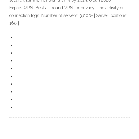
secure their Internet with a VPN by 2025. 8 Jan 2020
ExpressVPN. Best all-round VPN for privacy – no activity or
connection logs. Number of servers: 3,000+ | Server locations:
160 |