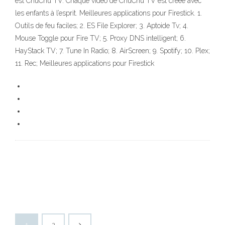
est ChuChu TV. Chaque vidéo de ChuChu TV est créée avec
les enfants à l’esprit. Meilleures applications pour Firestick. 1.
Outils de feu faciles; 2. ES File Explorer; 3. Aptoide Tv; 4.
Mouse Toggle pour Fire TV; 5. Proxy DNS intelligent; 6.
HayStack TV; 7. Tune In Radio; 8. AirScreen; 9. Spotify; 10. Plex;
11. Rec; Meilleures applications pour Firestick
1
2