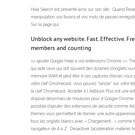
Hola Search est présenté ainsi sur son site : Quand Re
manipulation vos favoris et vos mots de passes enregistr
Sur la page qui
Unblock any website. Fast. Effective. Fre
members and counting
>> ajouter Google Keep à vos extensions Chrome << The
qui aide ceux qui ont souvent des dizaines d’onglets ou
mémoire RAM et peut être A ces captures d’écran vous p
votre clef Chromecast, vous pouvez “lancer” sur votre tél
la clef Chromecast. Accéder à l Adblock Plus est une ext
dispose désormais de moutures pour d Google Chrome se 
possible d’ajouter des extensions de sécurité comme Ad B
thèmes vous permettent de donner une autre apparence 
tous les onglets blancs avec « Chargement… » comme titr
navigateur de A à Z.. Désactiver l’accélération matér