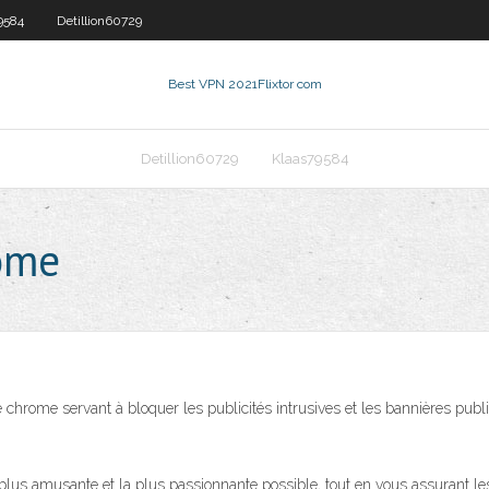
9584
Detillion60729
Best VPN 2021
Flixtor com
Detillion60729
Klaas79584
rome
chrome servant à bloquer les publicités intrusives et les bannières publ
plus amusante et la plus passionnante possible, tout en vous assurant les