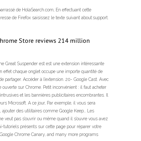
barrassé de HolaSearch.com; En effectuant cette
esse de Firefox saisissez le texte suivant about:support.
9 Chrome Store reviews 214 million
e Great Suspender est est une extension intéressante
En effet chaque onglet occupe une importe quantité de
 partager. Accéder à l’extension. 20- Google Cast. Avec
ouverte sur Chrome. Petit inconvénient : il faut acheter
trusives et les bannières publicitaires encombrantes. Il
 Microsoft. A ce jour, Par exemple, il vous sera
ne, ajouter des utilitaires comme Google Keep… Les
e veut pas s’ouvrir ou même quand il s’ouvre vous avez
tutoriels présents sur cette page pour réparer votre
it), Google Chrome Canary, and many more programs