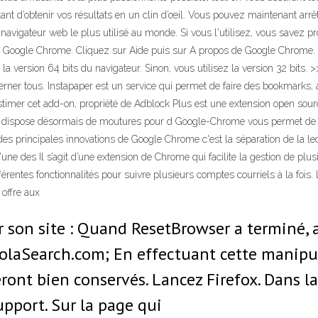
mettant d’obtenir vos résultats en un clin d’œil. Vous pouvez maintenant ar
navigateur web le plus utilisé au monde. Si vous l'utilisez, vous savez
er Google Chrome. Cliquez sur Aide puis sur A propos de Google Chrome. 
 la version 64 bits du navigateur. Sinon, vous utilisez la version 32 bits
ner tous. Instapaper est un service qui permet de faire des bookmarks, au
-estimer cet add-on, propriété de Adblock Plus est une extension open sou
Il dispose désormais de moutures pour d Google-Chrome vous permet de sur
 des principales innovations de Google Chrome c'est la séparation de la l
'une des Il s’agit d’une extension de Chrome qui facilite la gestion de pl
érentes fonctionnalités pour suivre plusieurs comptes courriels à la fois.
 offre aux
ur son site : Quand ResetBrowser a terminé,
HolaSearch.com; En effectuant cette manipul
ront bien conservés. Lancez Firefox. Dans la
upport. Sur la page qui