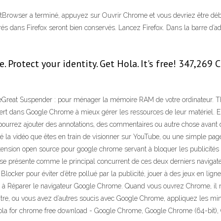
setBrowser a terminé, appuyez sur Ouvrir Chrome et vous devriez être dé
és dans Firefox seront bien conservés. Lancez Firefox. Dans la barre d’adr
e. Protect your identity. Get Hola. It's free! 347,26
Great Suspender : pour ménager la mémoire RAM de votre ordinateur. Th
vert dans Google Chrome à mieux gérer les ressources de leur matériel. 
ourrez ajouter des annotations, des commentaires ou autre chose avant de
é la vidéo que êtes en train de visionner sur YouTube, ou une simple page 
ension open source pour google chrome servant à bloquer les publicités in
présente comme le principal concurrent de ces deux derniers navigateurs
locker pour éviter d’être pollué par la publicité, jouer à des jeux en lig
à Réparer le navigateur Google Chrome. Quand vous ouvrez Chrome, il n
e, ou vous avez d’autres soucis avec Google Chrome, appliquez les mini-
iel hola for chrome free download - Google Chrome, Google Chrome (64-b